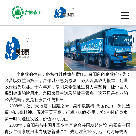
一个企业的存在，必然有其使命与责任。泉阳泉的企业哲学为：
经营以效益为第一，合作以互惠为原则，做人以真诚为根本，处世
以付出为乐趣。十六年来，泉阳泉希望通过努力与坚持，让中国人
喝到健康的饮用水。泉阳泉雪中送炭的故事很多，这不只是企业的
经营范畴，更是社会责任与担当。
2008
年，汶川大地震，国殇之际，泉阳泉践行“为国效力、为民造
福”的吉森精神。历时三天三夜，行程
5000
多公里，将
570
吨矿泉水
第一时间送往灾区，价值
200
万元。
2008
年，泉阳泉与中国儿童少年基金会共同发起建设“泉阳泉中国
青少年健康饮用水专项慈善基金”，先期注入
100
万元，同时每销售